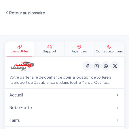
Retour au glossaire
Pied de page
Liens Utiles
Support
Agences
Contactez-nous
Votre partenaire de confiance pour la location de voiture à
l'aéroport de Casablanca et dans tout le Maroc. Qualité,
transparence et service professionnel.
Accueil
Notre Flotte
Tarifs