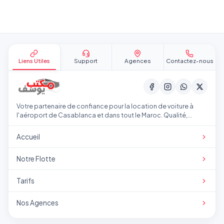
Pied de page
Liens Utiles
Support
Agences
Contactez-nous
Votre partenaire de confiance pour la location de voiture à
l'aéroport de Casablanca et dans tout le Maroc. Qualité,
transparence et service professionnel.
Accueil
Notre Flotte
Tarifs
Nos Agences