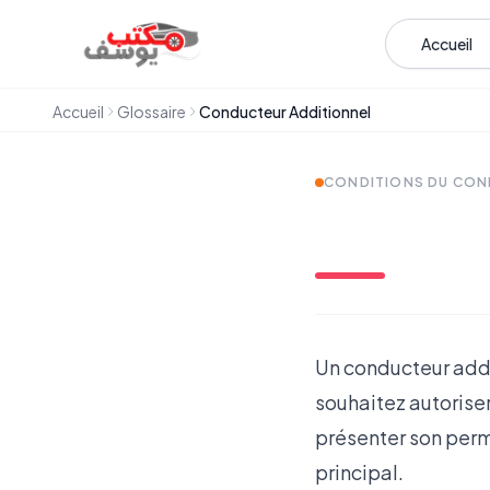
Aller au contenu
Accueil
Accueil
Glossaire
Conducteur Additionnel
CONDITIONS DU CO
Un conducteur addit
souhaitez autoriser
présenter son perm
principal.