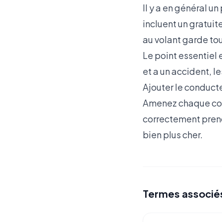
Il y a en général u
incluent un gratuit
au volant garde tou
Le point essentiel 
et a un accident, l
Ajouter le conducte
Amenez chaque cond
correctement prend 
bien plus cher.
Termes associé