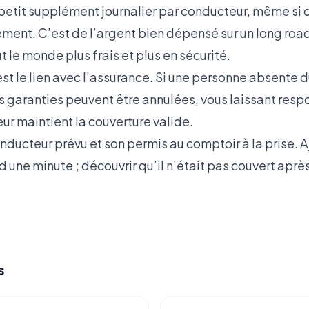
n petit supplément journalier par conducteur, même si c
ement. C’est de l’argent bien dépensé sur un long road 
t le monde plus frais et plus en sécurité.
est le lien avec l’assurance. Si une personne absente 
es garanties peuvent être annulées, vous laissant resp
ur maintient la couverture valide.
ucteur prévu et son permis au comptoir à la prise. A
une minute ; découvrir qu’il n’était pas couvert aprè
s