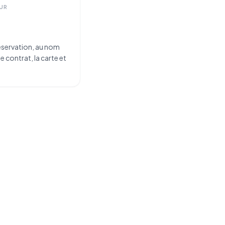
UR
réservation, au nom
e contrat, la carte et