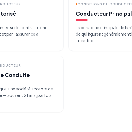
ONDUCTEUR
CONDITIONS DU CONDUCTE
torisé
Conducteur Principal
ée sur le contrat, donc
La personne principale de la 
 et par l’assurance à
de qui figurent généralement l
la caution.
ONDUCTEUR
e Conduite
uquel une société accepte de
re — souvent 21 ans, parfois