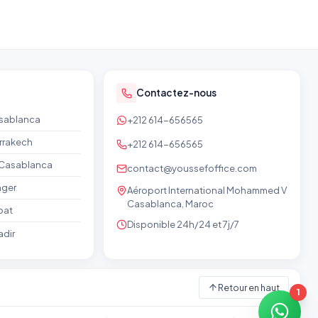
Contactez-nous
asablanca
+212 614-656565
rrakech
+212 614-656565
e Casablanca
contact@youssefoffice.com
nger
Aéroport International Mohammed V
Casablanca, Maroc
bat
Disponible 24h/24 et 7j/7
adir
Retour en haut
1