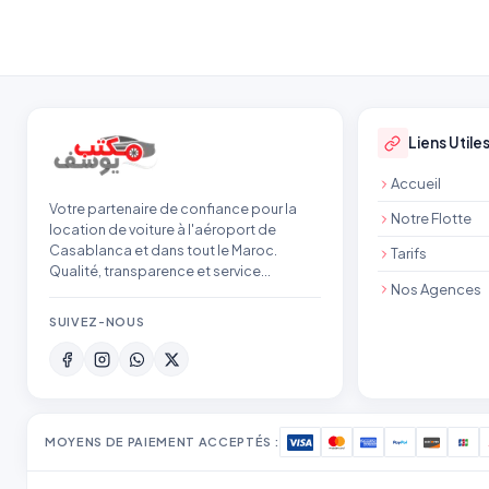
Pied de page
Liens Utile
Accueil
Votre partenaire de confiance pour la
Notre Flotte
location de voiture à l'aéroport de
Casablanca et dans tout le Maroc.
Tarifs
Qualité, transparence et service
Nos Agences
professionnel.
SUIVEZ-NOUS
MOYENS DE PAIEMENT ACCEPTÉS :