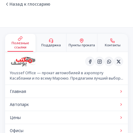
Назад к глоссарию
Подвал сайта
Полезные
Поддержка
Пункты проката
Контакты
ссылки
Youssef Office — прокат автомобилей в аэропорту
Касабланки и по всему Марокко. Предлагаем лучший выбор
автомобилей по конкурентным ценам.
Главная
Автопарк
Цены
Офисы