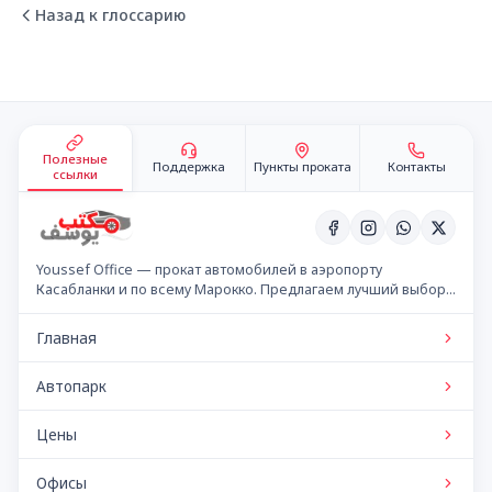
Назад к глоссарию
Подвал сайта
Полезные
Поддержка
Пункты проката
Контакты
ссылки
Youssef Office — прокат автомобилей в аэропорту
Касабланки и по всему Марокко. Предлагаем лучший выбор
автомобилей по конкурентным ценам.
Главная
Автопарк
Цены
Офисы