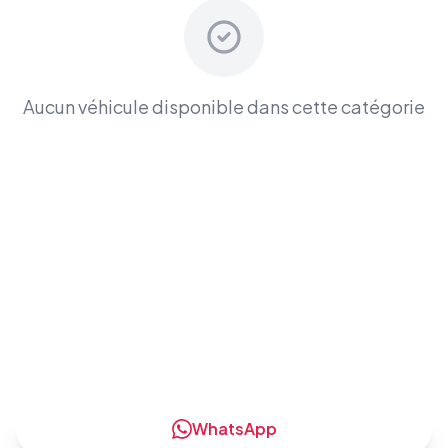
Aucun véhicule disponible dans cette catégorie
Prêt à louer une
Voitures
Sportives
?
Contactez-nous maintenant pour obtenir les
meilleures offres et tarifs compétitifs
WhatsApp