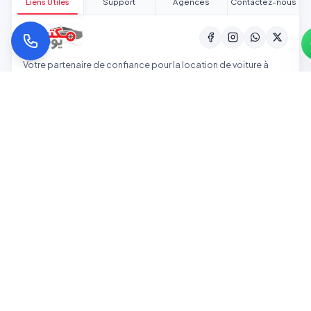
Liens Utiles
Support
Agences
Contactez-nous
Votre partenaire de confiance pour la location de voiture à
l'aéroport de Casablanca et dans tout le Maroc. Qualité,
transparence et service professionnel.
Accueil
Notre Flotte
Tarifs
Nos Agences
MOYENS DE PAIEMENT ACCEPTÉS :
Retour en haut