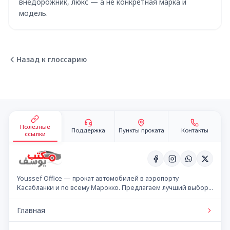
внедорожник, люкс — а не конкретная марка и
модель.
Назад к глоссарию
Подвал сайта
Полезные
Поддержка
Пункты проката
Контакты
ссылки
Youssef Office — прокат автомобилей в аэропорту
Касабланки и по всему Марокко. Предлагаем лучший выбор
автомобилей по конкурентным ценам.
Главная