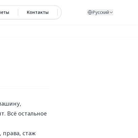
веты
Контакты
Русский
машину,
т. Всё остальное
 права, стаж