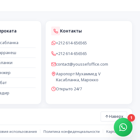
проката
Контакты
асабланка
+212 614-656565
арракеш
+212 614-656565
бланки
contact@youssefoffice.com
анжер
Аэропорт Мухаммед V
Касабланка, Марокко
бат
Открыто 24/7
гадир
Наверх
1
овия использования
Политика конфиденциальности
Карта сайта