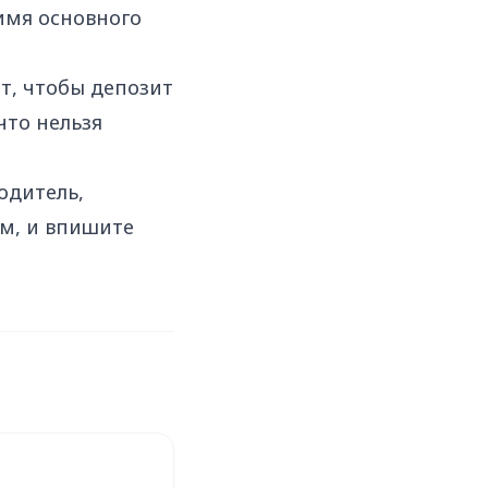
имя основного
т, чтобы депозит
что нельзя
одитель,
ом, и впишите