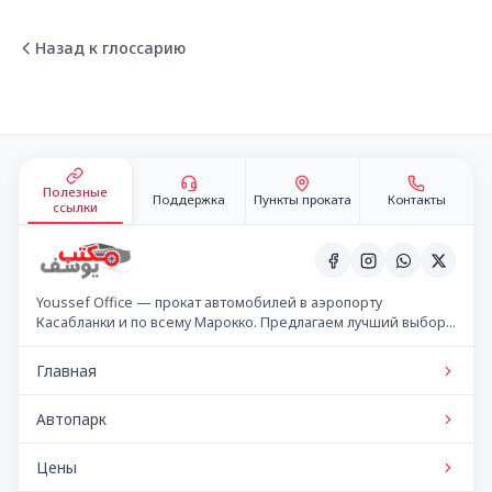
Назад к глоссарию
Подвал сайта
Полезные
Поддержка
Пункты проката
Контакты
ссылки
Youssef Office — прокат автомобилей в аэропорту
Касабланки и по всему Марокко. Предлагаем лучший выбор
автомобилей по конкурентным ценам.
Главная
Автопарк
Цены