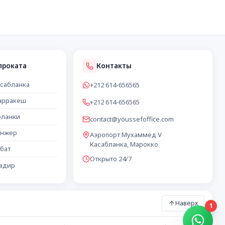
проката
Контакты
асабланка
+212 614-656565
арракеш
+212 614-656565
бланки
contact@youssefoffice.com
анжер
Аэропорт Мухаммед V
Касабланка, Марокко
бат
Открыто 24/7
гадир
Наверх
1