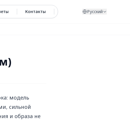
веты
Контакты
Русский
м)
ка: модель
ми, сильной
ия и образа не