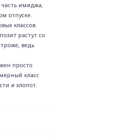
 часть имиджа,
ом отпуске.
вых классов.
позит растут со
троже, ведь
ужен просто
мерный класс
ти и хлопот.