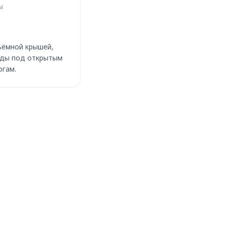
Ы
ъёмной крышей,
зды под открытым
огам.