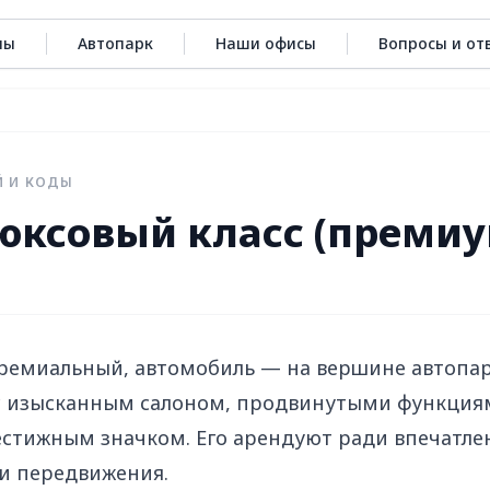
ны
Автопарк
Наши офисы
Вопросы и от
Й И КОДЫ
юксовый класс (премиу
ремиальный, автомобиль — на вершине автопар
 с изысканным салоном, продвинутыми функция
стижным значком. Его арендуют ради впечатлен
и передвижения.