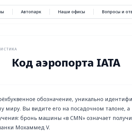
ны
Автопарк
Наши офисы
Вопросы и от
ГИСТИКА
Код аэропорта IATA
трёхбуквенное обозначение, уникально иденти
у миру. Вы видите его на посадочном талоне, а
учения: бронь машины «в CMN» означает получи
ланки Мохаммед V.