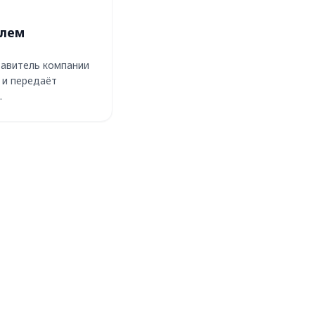
А
илем
тавитель компании
 и передаёт
.