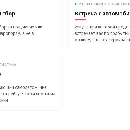
ПУТЕШЕСТВИЯ И ЛОГИСТИК
 сбор
Встреча с автомоб
ор за получение или
Услуга, при которой предс
эропорту, а не в
встречает вас по прибытии
машину, часто у терминала
ГИСТИКА
а
вающий самолётом, чьё
но к рейсу, чтобы компания
жки.