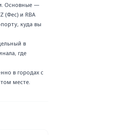
и. Основные —
Z (Фес) и RBA
опорту, куда вы
дельный в
нала, где
нно в городах с
том месте.