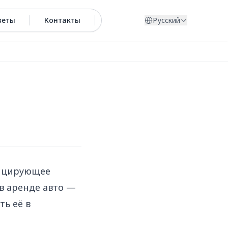
веты
Контакты
Русский
фицирующее
 в аренде авто —
ть её в