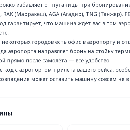
рокко избавляет от путаницы при бронировани
, RAK (Марракеш), AGA (Агадир), TNG (Танжер), FE
код гарантирует, что машина ждёт вас в том аэр
те.
у некоторых городов есть офис в аэропорту и от
да аэропорта направляет бронь на стойку терми
ой прямо после самолёта — всё удобство.
е код с аэропортом прилёта вашего рейса, особе
совпадение может оставить машину совсем не в 
мины