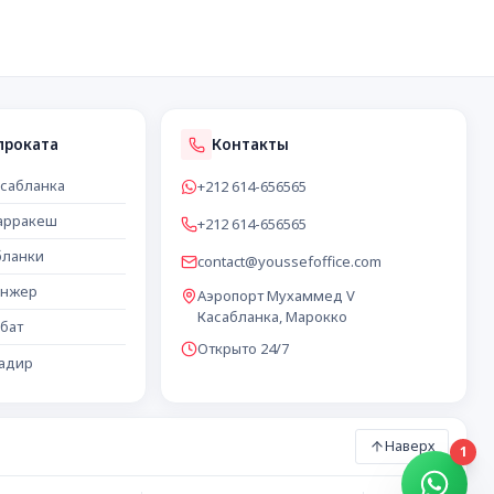
проката
Контакты
асабланка
+212 614-656565
арракеш
+212 614-656565
бланки
contact@youssefoffice.com
анжер
Аэропорт Мухаммед V
Касабланка, Марокко
бат
Открыто 24/7
гадир
Наверх
1