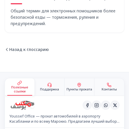
Общий термин для электронных помощников более
безопасной езды — торможения, руления и
предупреждений.
Назад к глоссарию
Подвал сайта
Полезные
Поддержка
Пункты проката
Контакты
ссылки
Youssef Office — прокат автомобилей в аэропорту
Касабланки и по всему Марокко. Предлагаем лучший выбор
автомобилей по конкурентным ценам.