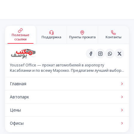
Подвал сайта
Полезные
Поддержка
Пункты проката
Контакты
ссылки
Youssef Office — прокат автомобилей в аэропорту
Касабланки и по всему Марокко. Предлагаем лучший выбор
автомобилей по конкурентным ценам.
Главная
Автопарк
Цены
Офисы