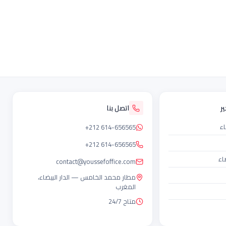
ر
اتصل بنا
اء
+212 614-656565
+212 614-656565
اء
contact@youssefoffice.com
مطار محمد الخامس — الدار البيضاء،
المغرب
متاح 24/7