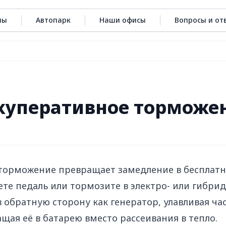
ны
Автопарк
Наши офисы
Вопросы и от
Ы
куперативное торможе
торможение превращает замедление в бесплатн
ете педаль или тормозите в электро- или гибр
 обратную сторону как генератор, улавливая ча
щая её в батарею вместо рассеивания в тепло.