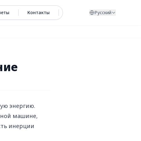
веты
Контакты
Русский
ние
ую энергию.
идной машине,
сть инерции