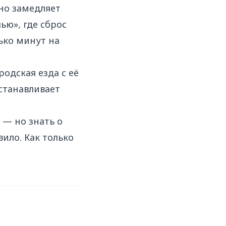
но замедляет
ью», где сброс
лько минут на
одская езда с её
станавливает
 — но знать о
вило. Как только