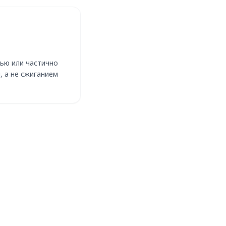
)
ью или частично
, а не сжиганием