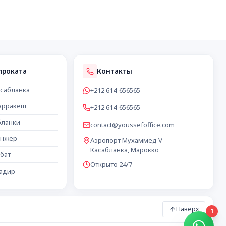
проката
Контакты
асабланка
+212 614-656565
арракеш
+212 614-656565
бланки
contact@youssefoffice.com
анжер
Аэропорт Мухаммед V
Касабланка, Марокко
бат
Открыто 24/7
гадир
Наверх
1