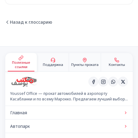
Назад к глоссарию
Подвал сайта
Полезные
Поддержка
Пункты проката
Контакты
ссылки
Youssef Office — прокат автомобилей в аэропорту
Касабланки и по всему Марокко. Предлагаем лучший выбор
автомобилей по конкурентным ценам.
Главная
Автопарк