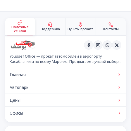
Подвал сайта
Полезные
Поддержка
Пункты проката
Контакты
ссылки
Youssef Office — прокат автомобилей в аэропорту
Касабланки и по всему Марокко. Предлагаем лучший выбор
автомобилей по конкурентным ценам.
Главная
Автопарк
Цены
Офисы