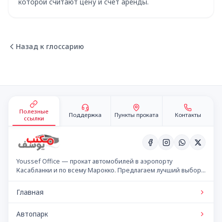
которой считают цену и счёт аренды.
Назад к глоссарию
Подвал сайта
Полезные
Поддержка
Пункты проката
Контакты
ссылки
Youssef Office — прокат автомобилей в аэропорту
Касабланки и по всему Марокко. Предлагаем лучший выбор
автомобилей по конкурентным ценам.
Главная
Автопарк