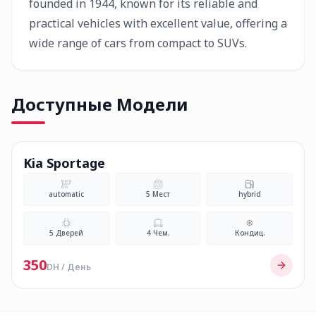
founded in 1944, known for its reliable and
practical vehicles with excellent value, offering a
wide range of cars from compact to SUVs.
Доступные Модели
Kia Sportage
automatic
5
Мест
hybrid
5
Дверей
4
Чем.
Кондиц.
350
DH / День